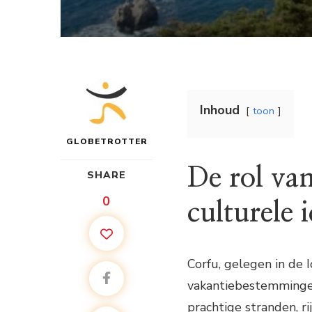
Inhoud
toon
GLOBETROTTER
De rol va
SHARE
0
culturele 
Corfu, gelegen in de 
vakantiebestemmingen
prachtige stranden, r