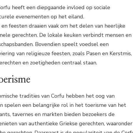
orfu heeft een diepgaande invloed op sociale
turele evenementen op het eiland.
en feesten draaien vaak om het delen van heerlijke
onele gerechten. De lokale keuken verbindt mensen en
chapsbanden. Bovendien speelt voedsel een
 viering van religieuze feesten, zoals Pasen en Kerstmis,
gerechten en zoetigheden centraal staan.
oerisme
omische tradities van Corfu hebben het oog van
n spelen een belangrijke rol in het toerisme van het
rants, tavernes en markten bieden bezoekers de
enieten van authentieke Griekse gerechten, waaronder
che gerechten. Daarnaast is de populariteit van de Corf