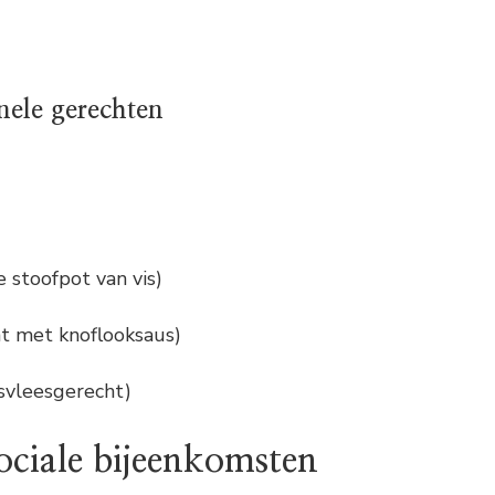
onele gerechten
 stoofpot van vis)
ht met knoflooksaus)
fsvleesgerecht)
ociale bijeenkomsten