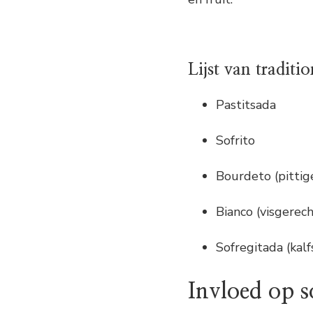
Lijst van traditi
Pastitsada
Sofrito
Bourdeto (pittige
Bianco (visgerec
Sofregitada (kal
Invloed op s