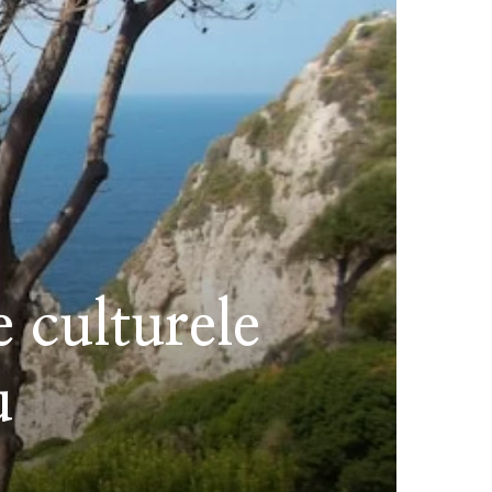
 culturele
u