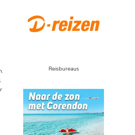
Reisbureaus
n.
l
r