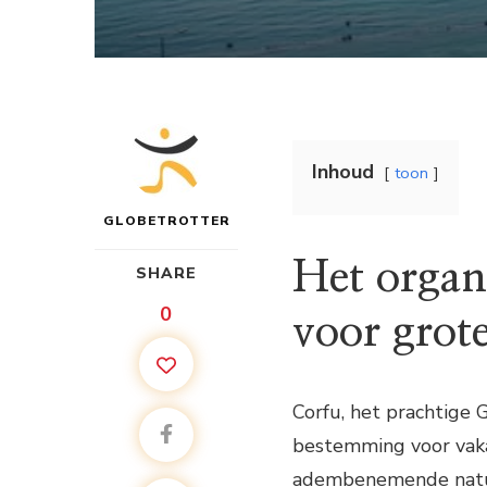
Inhoud
toon
GLOBETROTTER
Het organ
SHARE
0
voor grot
Corfu, het prachtige G
bestemming voor vaka
adembenemende natuu