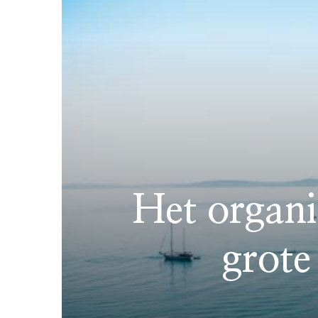
Het organi
grote