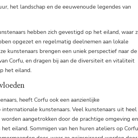
ctuur, het landschap en de eeuwenoude legendes van
stenaars hebben zich gevestigd op het eiland, waar 
ebben opgezet en regelmatig deelnemen aan lokale
eze kunstenaars brengen een uniek perspectief naar de
 Corfu, en dragen bij aan de diversiteit en vitaliteit
 het eiland.
nvloeden
enaars, heeft Corfu ook een aanzienlijke
 internationale kunstenaars. Veel kunstenaars uit heel
n worden aangetrokken door de prachtige omgeving en
n het eiland. Sommigen van hen huren ateliers op Corf
omermaanden door, waar ze geïnspireerd worden door