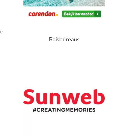
ze
Reisbureaus
u