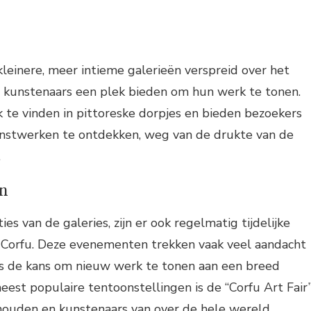
 kleinere, meer intieme galerieën verspreid over het
le kunstenaars een plek bieden om hun werk te tonen.
ak te vinden in pittoreske dorpjes en bieden bezoekers
nstwerken te ontdekken, weg van de drukte van de
.
en
ies van de galeries, zijn er ook regelmatig tijdelijke
 Corfu. Deze evenementen trekken vaak veel aandacht
s de kans om nieuw werk te tonen aan een breed
eest populaire tentoonstellingen is de “Corfu Art Fair”
ehouden en kunstenaars van over de hele wereld