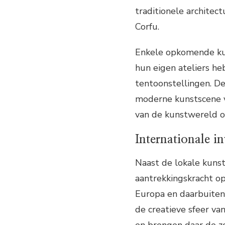
traditionele archite
Corfu.
Enkele opkomende kun
hun eigen ateliers h
tentoonstellingen. D
moderne kunstscene van
van de kunstwereld op
Internationale i
Naast de lokale kunst
aantrekkingskracht op
Europa en daarbuite
de creatieve sfeer va
en brengen daar de z