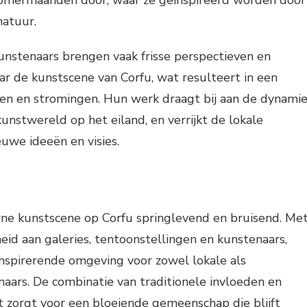
natuur.
unstenaars brengen vaak frisse perspectieven en
r de kunstscene van Corfu, wat resulteert in een
len en stromingen. Hun werk draagt bij aan de dynami
kunstwereld op het eiland, en verrijkt de lokale
we ideeën en visies.
rne kunstscene op Corfu springlevend en bruisend. Me
heid aan galeries, tentoonstellingen en kunstenaars,
inspirerende omgeving voor zowel lokale als
naars. De combinatie van traditionele invloeden en
eit zorgt voor een bloeiende gemeenschap die blijft