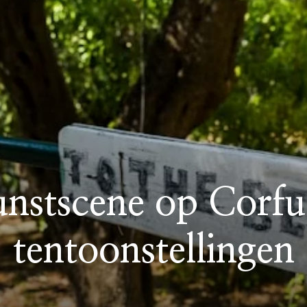
stscene op Corfu:
tentoonstellingen