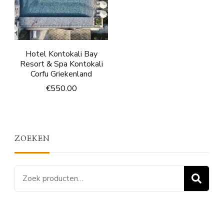
Hotel Kontokali Bay
Resort & Spa Kontokali
Corfu Griekenland
€
550.00
ZOEKEN
Zoeken
Z
naar: