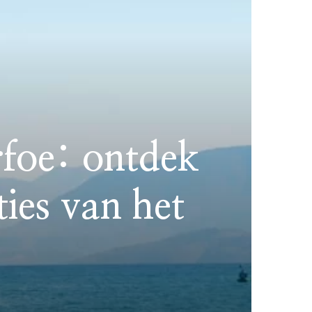
foe: ontdek
ties van het