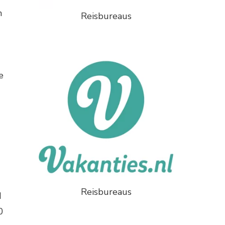
n
Reisbureaus
e
Reisbureaus
d
0