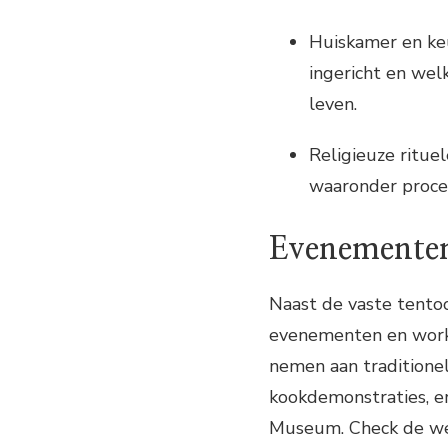
Huiskamer en keu
ingericht en wel
leven.
Religieuze rituel
waaronder proces
Evenemente
Naast de vaste tento
evenementen en works
nemen aan traditionel
kookdemonstraties, er 
Museum. Check de we