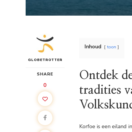
Inhoud
toon
GLOBETROTTER
Ontdek de
SHARE
0
tradities 
Volkskun
Korfoe is een eiland 