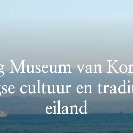
g Museum van Kor
se cultuur en tradi
eiland