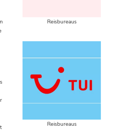
Reisbureaus
an
e
s
r
Reisbureaus
t