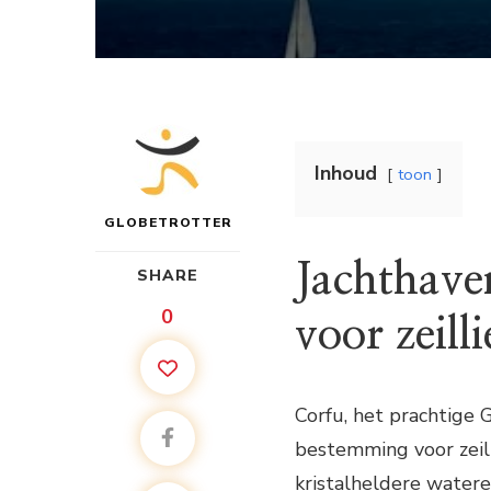
Inhoud
toon
GLOBETROTTER
Jachthave
SHARE
0
voor zeill
Corfu, het prachtige G
bestemming voor zeil
kristalheldere wateren