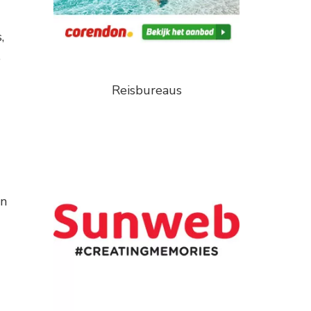
,
e
Reisbureaus
en