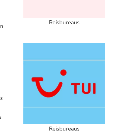
Reisbureaus
en
ns
s
Reisbureaus