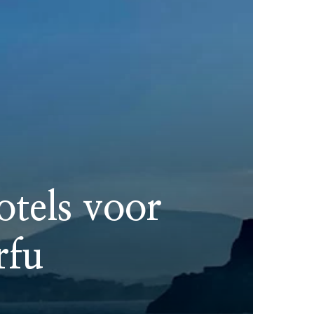
otels voor
rfu