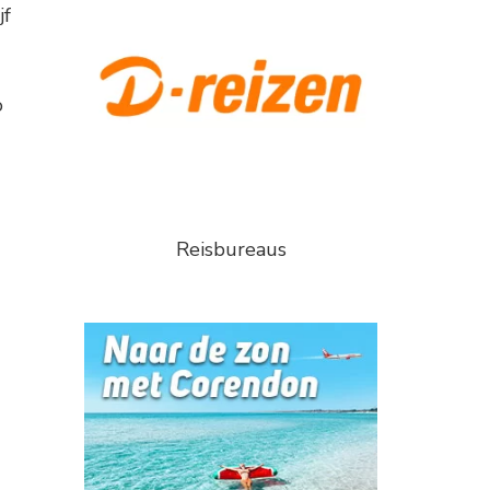
jf
o
Reisbureaus