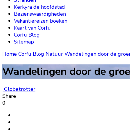
Stranden
Kerkyra de hoofdstad
Bezienswaardigheden
Vakantiereizen boeken
Kaart van Corfu
Corfu Blog
Sitemap
Home
Corfu Blog
Natuur
Wandelingen door de groene
Wandelingen door de groen
Globetrotter
Share
0