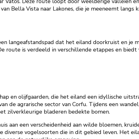
ar Vatos. Deze route loopt door weelderige valleien e
ng van Bella Vista naar Lakones, die je meeneemt la
 een langeafstandspad dat het eiland doorkruist en j
s. De route is verdeeld in verschillende etappes en bie
p en olijfgaarden, die het eiland een idyllische uitstr
n de agrarische sector van Corfu. Tijdens een wandeli
met zilverkleurige bladeren bedekte bomen.
uis aan een verscheidenheid aan wilde bloemen, kruid
e diverse vogelsoorten die in dit gebied leven. Het ei