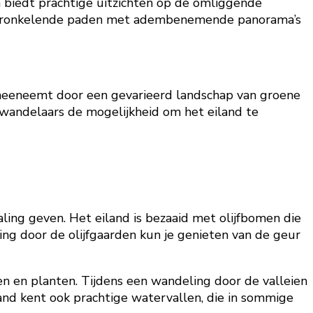
n biedt prachtige uitzichten op de omliggende
ngs kronkelende paden met adembenemende panorama’s
e meeneemt door een gevarieerd landschap van groene
dt wandelaars de mogelijkheid om het eiland te
aling geven. Het eiland is bezaaid met olijfbomen die
ng door de olijfgaarden kun je genieten van de geur
en en planten. Tijdens een wandeling door de valleien
land kent ook prachtige watervallen, die in sommige