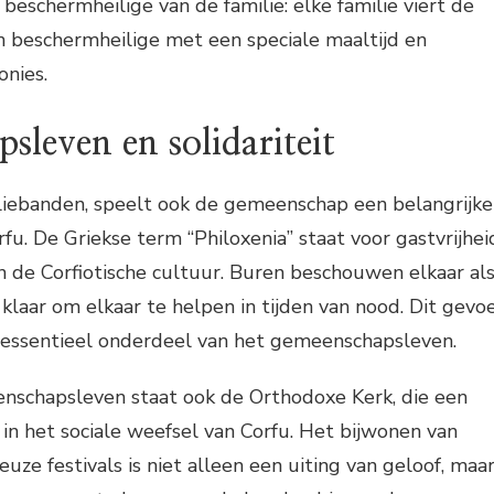
eschermheilige van de familie: elke familie viert de
 beschermheilige met een speciale maaltijd en
onies.
leven en solidariteit
liebanden, speelt ook de gemeenschap een belangrijke
rfu. De Griekse term “Philoxenia” staat voor gastvrijhei
n de Corfiotische cultuur. Buren beschouwen elkaar al
d klaar om elkaar te helpen in tijden van nood. Dit gevo
en essentieel onderdeel van het gemeenschapsleven.
enschapsleven staat ook de Orthodoxe Kerk, die een
t in het sociale weefsel van Corfu. Het bijwonen van
euze festivals is niet alleen een uiting van geloof, maa