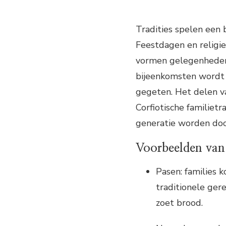
Tradities spelen een 
Feestdagen en religi
vormen gelegenheden
bijeenkomsten wordt e
gegeten. Het delen va
Corfiotische familietr
generatie worden do
Voorbeelden van 
Pasen: families 
traditionele ger
zoet brood.