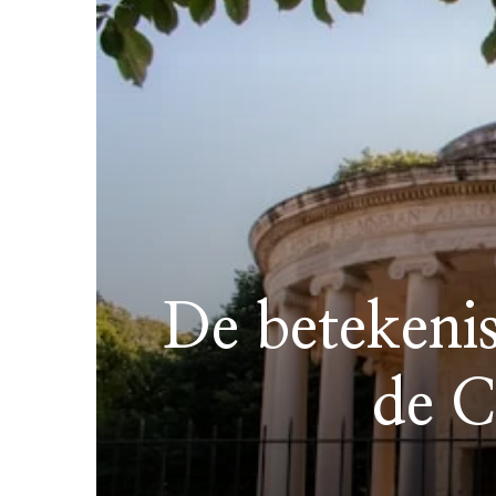
De betekenis
de C