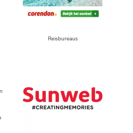
Reisbureaus
n
n