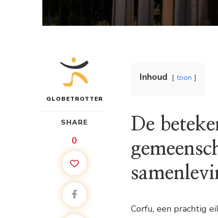
Inhoud
toon
GLOBETROTTER
De beteken
SHARE
0
gemeensch
samenlevi
Corfu, een prachtig ei