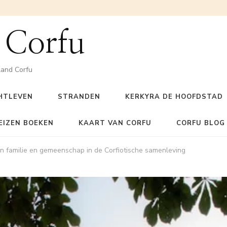
 Corfu
land Corfu
HTLEVEN
STRANDEN
KERKYRA DE HOOFDSTAD
EIZEN BOEKEN
KAART VAN CORFU
CORFU BLOG
n familie en gemeenschap in de Corfiotische samenleving