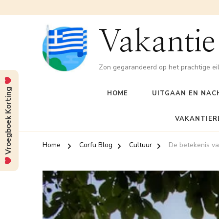
Vakantie
Zon gegarandeerd op het prachtige ei
Vroegboek Korting
HOME
UITGAAN EN NAC
VAKANTIER
Home
Corfu Blog
Cultuur
De betekenis va