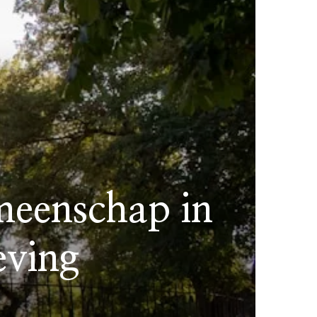
emeenschap in
eving